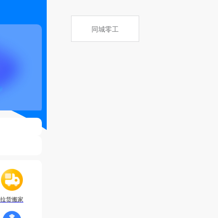
同城零工
拉货搬家