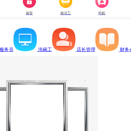
保安
保洁工
司机
服务员
洗碗工
店长管理
财务