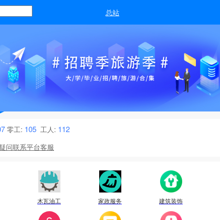
总站
请输入岗位关键词
07
105
112
零工:
工人:
疑问联系平台客服
户信息发布协议条款
木瓦油工
家政服务
建筑装饰