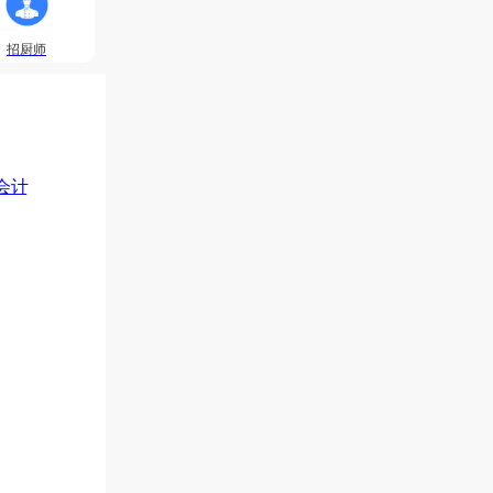
招厨师
会计