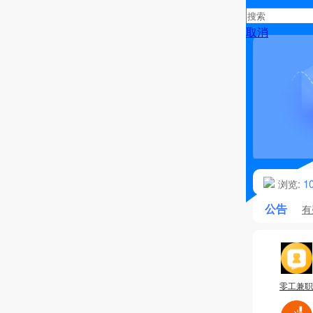
取消
1
浏览:
公告
有
用
零工兼职