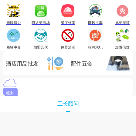
跑腿帮办
附近菜市场
餐厅外卖
顺风拼车
兄弟视频
商铺中介
加盟合伙
保养清洗
招聘求职
加微信群
酒店用品批发
配件五金
签到
工长顾问