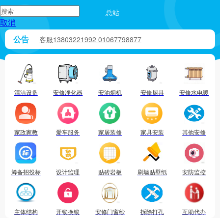
总站
取消
公告
请输入您要搜索的服务
客服13803221992 01067798877
加盟合伙招商 各区域行业地推对接13803221992
截止3.1日0点，师傅入驻704593人。
清洁设备
安修净化器
安油烟机
安修厨具
安修水电暖
家政家教
爱车服务
家居装修
家具安装
其他安修
筹备招投标
设计监理
贴砖岩板
刷墙贴壁纸
安防监控
主体结构
开锁换锁
安修门窗纱
拆除打孔
互助代办