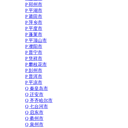
P 邳州市
P 平湖市
P 莆田市
P 萍乡市
P 平度市
P 蓬莱市
P 平顶山市
P 濮阳市
P 普宁市
P 凭祥市
P 攀枝花市
P 彭州市
P 普洱市
P 平凉市
Q 秦皇岛市
Q 迁安市
Q 齐齐哈尔市
Q 七台河市
Q 启东市
Q 衢州市
Q 泉州市