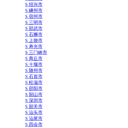
S 绍兴市
S 嵊州市
S 宿州市
S 三明市
S 邵武市
S 石狮市
S 上饶市
S 寿光市
S 三门峡市
S 商丘市
S 十堰市
S 随州市
S 石首市
S 松滋市
S 邵阳市
S 韶山市
S 深圳市
S 韶关市
S 汕头市
S 汕尾市
S 四会市