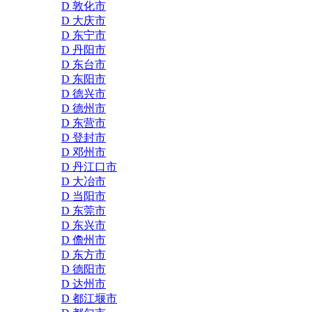
D 敦化市
D 大庆市
D 东宁市
D 丹阳市
D 东台市
D 东阳市
D 德兴市
D 德州市
D 东营市
D 登封市
D 邓州市
D 丹江口市
D 大冶市
D 当阳市
D 东莞市
D 东兴市
D 儋州市
D 东方市
D 德阳市
D 达州市
D 都江堰市