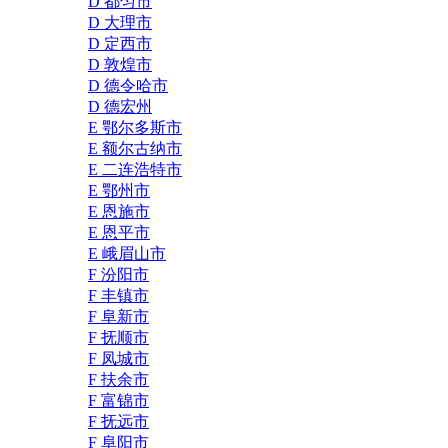
D 都匀市
D 大理市
D 定西市
D 敦煌市
D 德令哈市
D 德宏州
E 鄂尔多斯市
E 额尔古纳市
E 二连浩特市
E 鄂州市
E 恩施市
E 恩平市
E 峨眉山市
F 汾阳市
F 丰镇市
F 阜新市
F 抚顺市
F 凤城市
F 扶余市
F 富锦市
F 抚远市
F 阜阳市