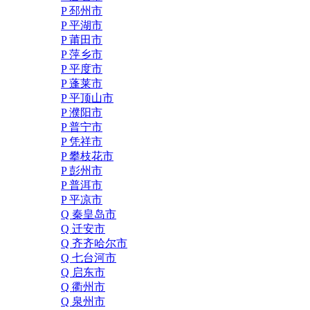
P 邳州市
P 平湖市
P 莆田市
P 萍乡市
P 平度市
P 蓬莱市
P 平顶山市
P 濮阳市
P 普宁市
P 凭祥市
P 攀枝花市
P 彭州市
P 普洱市
P 平凉市
Q 秦皇岛市
Q 迁安市
Q 齐齐哈尔市
Q 七台河市
Q 启东市
Q 衢州市
Q 泉州市