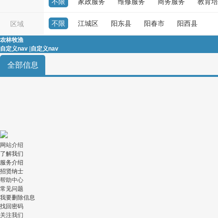
不限
家政服务
维修服务
商务服务
教育培
房屋租售
生意转让
优惠信息
不限
江城区
阳东县
阳春市
阳西县
区域
打听事
农林牧渔
自定义nav
|
自定义nav
全部信息
网站介绍
了解我们
服务介绍
招贤纳士
帮助中心
常见问题
我要删除信息
找回密码
关注我们