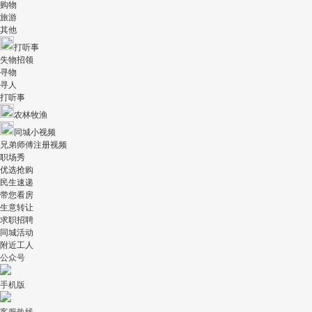
购物
旅游
其他
打听事
失物招领
寻物
寻人
打听事
农林牧渔
同城小视频
兄弟师傅注册视频
职场秀
优选抢购
民生速递
带您看房
生意转让
求职招聘
同城活动
附近工人
公众号
手机版