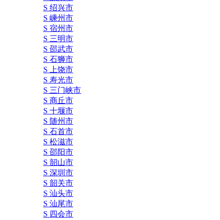
S 绍兴市
S 嵊州市
S 宿州市
S 三明市
S 邵武市
S 石狮市
S 上饶市
S 寿光市
S 三门峡市
S 商丘市
S 十堰市
S 随州市
S 石首市
S 松滋市
S 邵阳市
S 韶山市
S 深圳市
S 韶关市
S 汕头市
S 汕尾市
S 四会市