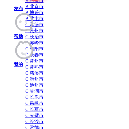
B 白银市
B 北京市
发布
B 博乐市
B 北屯市
C 承德市
C 沧州市
帮助
C 长治市
C 赤峰市
C 朝阳市
C 长春市
C 常州市
我的
C 常熟市
C 慈溪市
C 滁州市
C 池州市
C 巢湖市
C 长乐市
C 昌邑市
C 长葛市
C 赤壁市
C 长沙市
C 常德市