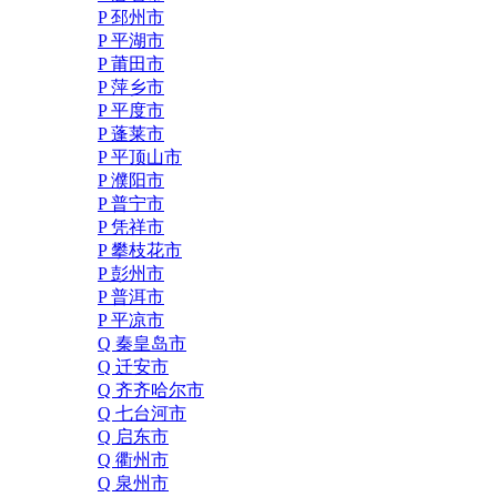
P 邳州市
P 平湖市
P 莆田市
P 萍乡市
P 平度市
P 蓬莱市
P 平顶山市
P 濮阳市
P 普宁市
P 凭祥市
P 攀枝花市
P 彭州市
P 普洱市
P 平凉市
Q 秦皇岛市
Q 迁安市
Q 齐齐哈尔市
Q 七台河市
Q 启东市
Q 衢州市
Q 泉州市