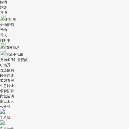
购物
旅游
其他
打听事
失物招领
寻物
寻人
打听事
农林牧渔
同城小视频
兄弟师傅注册视频
职场秀
优选抢购
民生速递
带您看房
生意转让
求职招聘
同城活动
附近工人
公众号
手机版