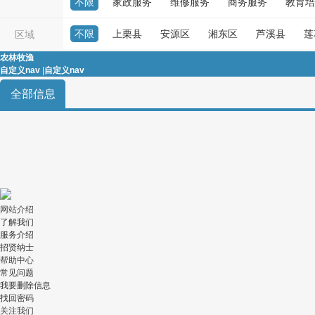
不限
家政服务
维修服务
商务服务
教育培
房屋租售
生意转让
优惠信息
不限
上栗县
安源区
湘东区
芦溪县
莲
区域
打听事
农林牧渔
自定义nav
|
自定义nav
全部信息
网站介绍
了解我们
服务介绍
招贤纳士
帮助中心
常见问题
我要删除信息
找回密码
关注我们